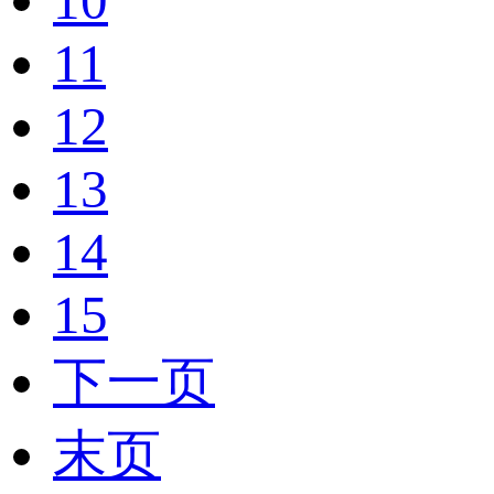
10
11
12
13
14
15
下一页
末页