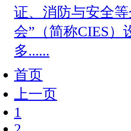
证、消防与安全等
会”（简称CIES
多......
首页
上一页
1
2