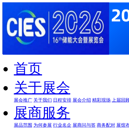
首页
关于展会
展会推广
关于我们
日程安排
展会介绍
精彩现场
上届回
展商服务
展品范围
为何参展
行业名企
展商问与答
商务配对
展馆