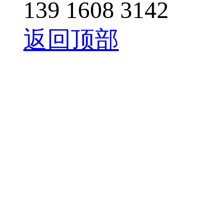
139 1608 3142
返回顶部