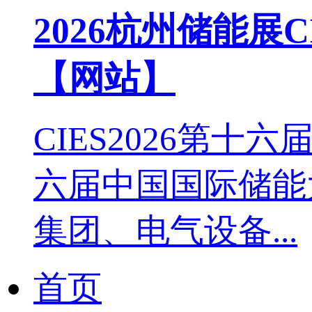
2026杭州储能展
【网站】
CIES2026第十
六届中国国际储能
集团、电气设备...
首页