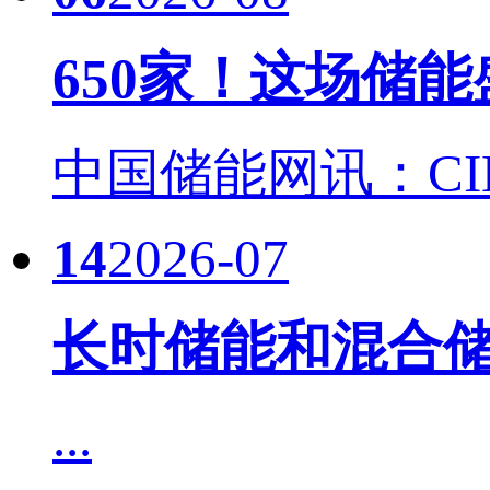
650家！这场储
中国储能网讯：CIES
14
2026-07
长时储能和混合储
...