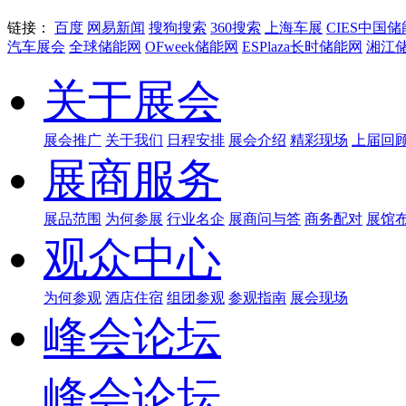
链接：
百度
网易新闻
搜狗搜索
360搜索
上海车展
CIES中国
汽车展会
全球储能网
OFweek储能网
ESPlaza长时储能网
湘江
关于展会
展会推广
关于我们
日程安排
展会介绍
精彩现场
上届回
展商服务
展品范围
为何参展
行业名企
展商问与答
商务配对
展馆
观众中心
为何参观
酒店住宿
组团参观
参观指南
展会现场
峰会论坛
峰会论坛