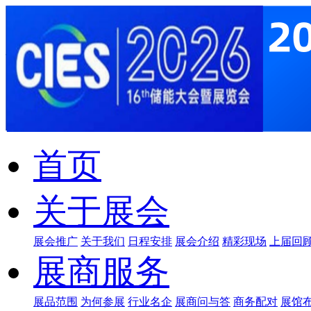
首页
关于展会
展会推广
关于我们
日程安排
展会介绍
精彩现场
上届回
展商服务
展品范围
为何参展
行业名企
展商问与答
商务配对
展馆