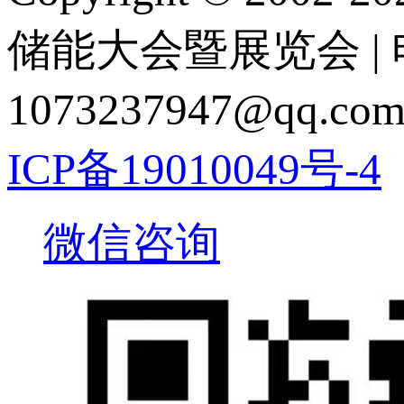
储能大会暨展览会 | 电 话
1073237947@q
ICP备19010049号-4
微信咨询