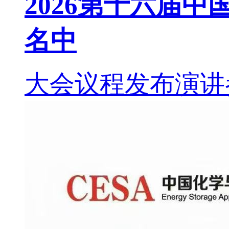
2026第十六届
名中
大会议程发布演讲参