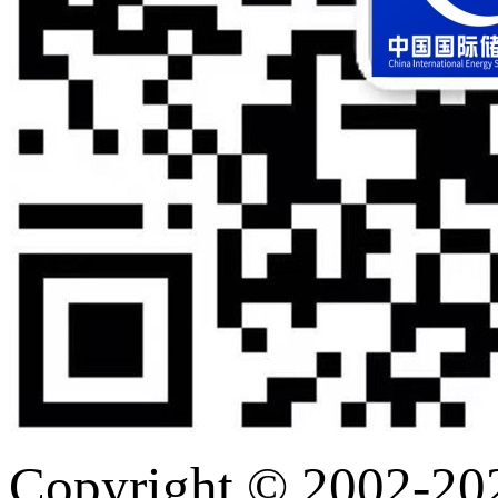
Copyright © 2