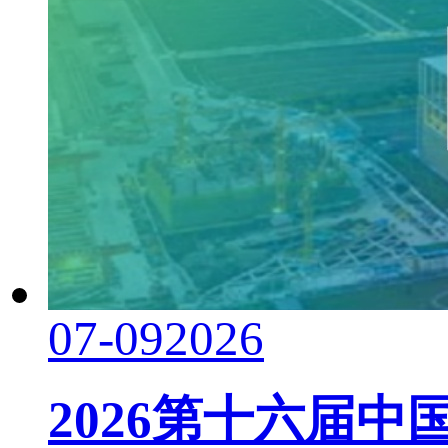
07-09
2026
2026第十六届