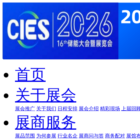
首页
关于展会
展会推广
关于我们
日程安排
展会介绍
精彩现场
上届回
展商服务
展品范围
为何参展
行业名企
展商问与答
商务配对
展馆