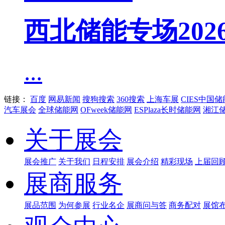
西北储能专场20
...
链接：
百度
网易新闻
搜狗搜索
360搜索
上海车展
CIES中国
汽车展会
全球储能网
OFweek储能网
ESPlaza长时储能网
湘江
关于展会
展会推广
关于我们
日程安排
展会介绍
精彩现场
上届回
展商服务
展品范围
为何参展
行业名企
展商问与答
商务配对
展馆