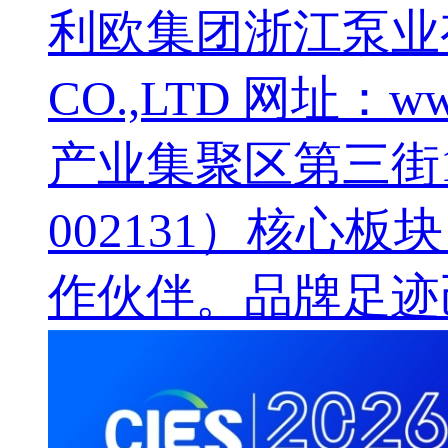
利欧集团浙江泵业有限公
CO.,LTD 网址：
产业集聚区第三街
002131）核心
作伙伴。品牌足迹己遍