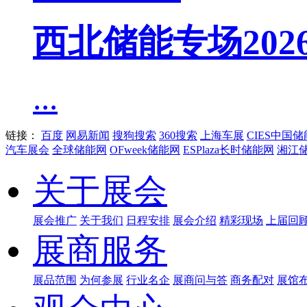
西北储能专场20
...
链接：
百度
网易新闻
搜狗搜索
360搜索
上海车展
CIES中国
汽车展会
全球储能网
OFweek储能网
ESPlaza长时储能网
湘江
关于展会
展会推广
关于我们
日程安排
展会介绍
精彩现场
上届回
展商服务
展品范围
为何参展
行业名企
展商问与答
商务配对
展馆