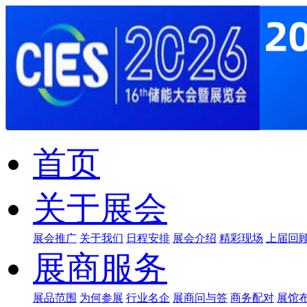
首页
关于展会
展会推广
关于我们
日程安排
展会介绍
精彩现场
上届回
展商服务
展品范围
为何参展
行业名企
展商问与答
商务配对
展馆