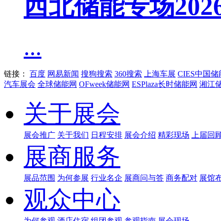
西北储能专场20
...
链接：
百度
网易新闻
搜狗搜索
360搜索
上海车展
CIES中国
汽车展会
全球储能网
OFweek储能网
ESPlaza长时储能网
湘江
关于展会
展会推广
关于我们
日程安排
展会介绍
精彩现场
上届回
展商服务
展品范围
为何参展
行业名企
展商问与答
商务配对
展馆
观众中心
为何参观
酒店住宿
组团参观
参观指南
展会现场