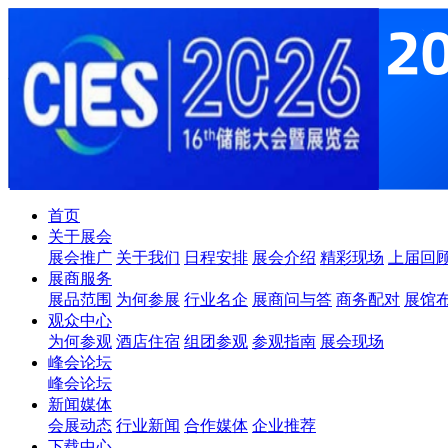
首页
关于展会
展会推广
关于我们
日程安排
展会介绍
精彩现场
上届回
展商服务
展品范围
为何参展
行业名企
展商问与答
商务配对
展馆
观众中心
为何参观
酒店住宿
组团参观
参观指南
展会现场
峰会论坛
峰会论坛
新闻媒体
会展动态
行业新闻
合作媒体
企业推荐
下载中心