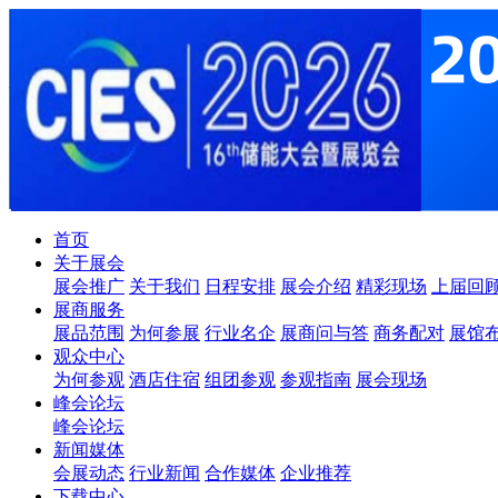
首页
关于展会
展会推广
关于我们
日程安排
展会介绍
精彩现场
上届回
展商服务
展品范围
为何参展
行业名企
展商问与答
商务配对
展馆
观众中心
为何参观
酒店住宿
组团参观
参观指南
展会现场
峰会论坛
峰会论坛
新闻媒体
会展动态
行业新闻
合作媒体
企业推荐
下载中心