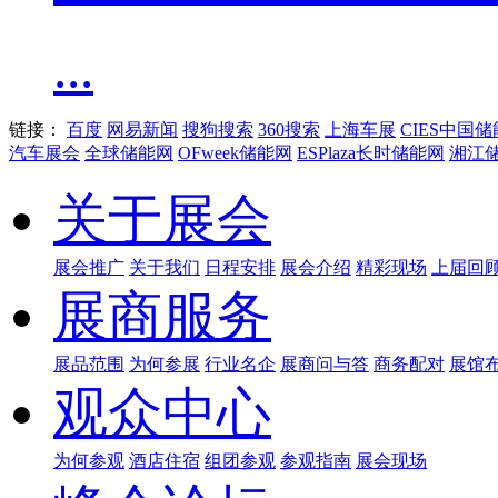
...
链接：
百度
网易新闻
搜狗搜索
360搜索
上海车展
CIES中国
汽车展会
全球储能网
OFweek储能网
ESPlaza长时储能网
湘江
关于展会
展会推广
关于我们
日程安排
展会介绍
精彩现场
上届回
展商服务
展品范围
为何参展
行业名企
展商问与答
商务配对
展馆
观众中心
为何参观
酒店住宿
组团参观
参观指南
展会现场