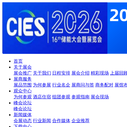
首页
关于展会
展会推广
关于我们
日程安排
展会介绍
精彩现场
上届回
展商服务
展品范围
为何参展
行业名企
展商问与答
商务配对
展馆
观众中心
为何参观
酒店住宿
组团参观
参观指南
展会现场
峰会论坛
峰会论坛
新闻媒体
会展动态
行业新闻
合作媒体
企业推荐
下载中心