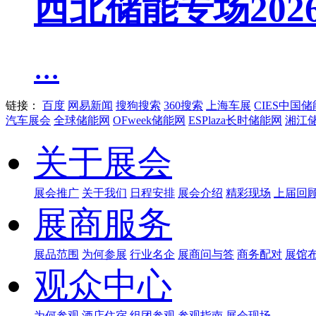
西北储能专场20
...
链接：
百度
网易新闻
搜狗搜索
360搜索
上海车展
CIES中国
汽车展会
全球储能网
OFweek储能网
ESPlaza长时储能网
湘江
关于展会
展会推广
关于我们
日程安排
展会介绍
精彩现场
上届回
展商服务
展品范围
为何参展
行业名企
展商问与答
商务配对
展馆
观众中心
为何参观
酒店住宿
组团参观
参观指南
展会现场