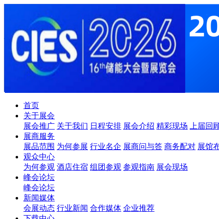
首页
关于展会
展会推广
关于我们
日程安排
展会介绍
精彩现场
上届回
展商服务
展品范围
为何参展
行业名企
展商问与答
商务配对
展馆
观众中心
为何参观
酒店住宿
组团参观
参观指南
展会现场
峰会论坛
峰会论坛
新闻媒体
会展动态
行业新闻
合作媒体
企业推荐
下载中心