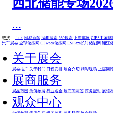
西北储能专场20
...
链接：
百度
网易新闻
搜狗搜索
360搜索
上海车展
CIES中国
汽车展会
全球储能网
OFweek储能网
ESPlaza长时储能网
湘江
关于展会
展会推广
关于我们
日程安排
展会介绍
精彩现场
上届回
展商服务
展品范围
为何参展
行业名企
展商问与答
商务配对
展馆
观众中心
为何参观
酒店住宿
组团参观
参观指南
展会现场