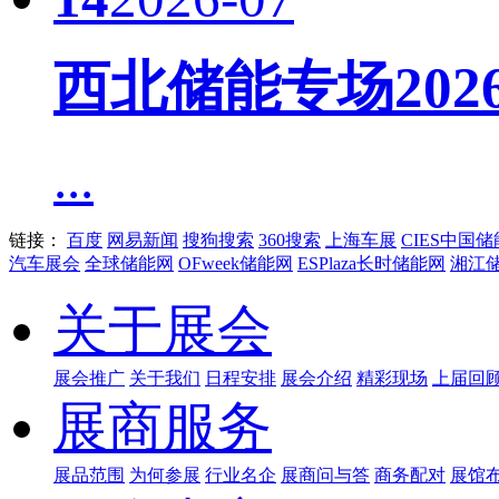
西北储能专场20
...
链接：
百度
网易新闻
搜狗搜索
360搜索
上海车展
CIES中国
汽车展会
全球储能网
OFweek储能网
ESPlaza长时储能网
湘江
关于展会
展会推广
关于我们
日程安排
展会介绍
精彩现场
上届回
展商服务
展品范围
为何参展
行业名企
展商问与答
商务配对
展馆