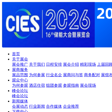
首页
关于展会
展会推广
关于我们
日程安排
展会介绍
精彩现场
上届回
展商服务
展品范围
为何参展
行业名企
展商问与答
商务配对
展馆
观众中心
为何参观
酒店住宿
组团参观
参观指南
展会现场
峰会论坛
峰会论坛
新闻媒体
会展动态
行业新闻
合作媒体
企业推荐
下载中心