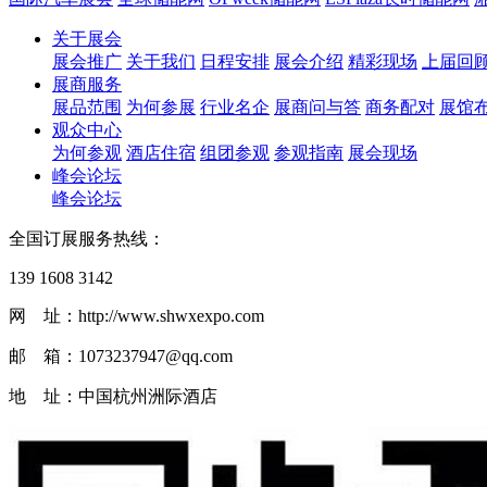
关于展会
展会推广
关于我们
日程安排
展会介绍
精彩现场
上届回
展商服务
展品范围
为何参展
行业名企
展商问与答
商务配对
展馆
观众中心
为何参观
酒店住宿
组团参观
参观指南
展会现场
峰会论坛
峰会论坛
全国订展服务热线：
139 1608 3142
网 址：http://www.shwxexpo.com
邮 箱：1073237947@qq.com
地 址：中国杭州洲际酒店