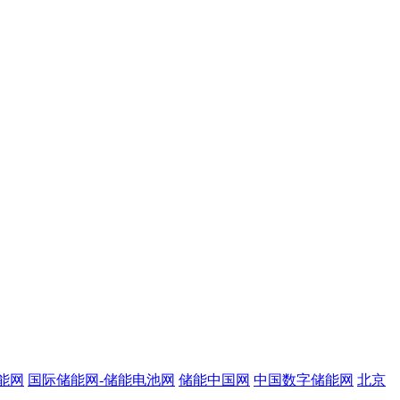
能网
国际储能网-储能电池网
储能中国网
中国数字储能网
北京