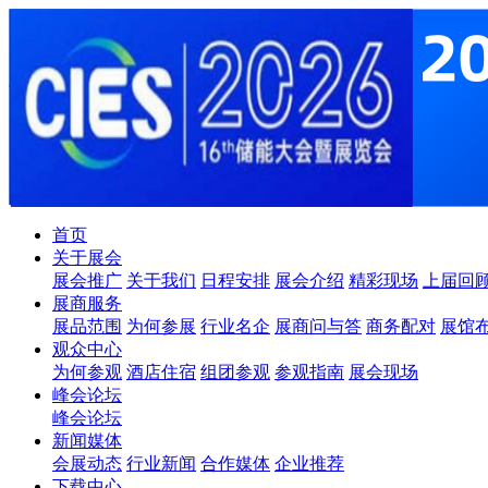
首页
关于展会
展会推广
关于我们
日程安排
展会介绍
精彩现场
上届回
展商服务
展品范围
为何参展
行业名企
展商问与答
商务配对
展馆
观众中心
为何参观
酒店住宿
组团参观
参观指南
展会现场
峰会论坛
峰会论坛
新闻媒体
会展动态
行业新闻
合作媒体
企业推荐
下载中心