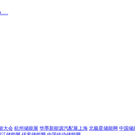
...
储能大会
杭州储能展
华墨新能源汽配展上海
北极星储能网
中国储
湘江储能网
碳索储能网
中国传动储能网