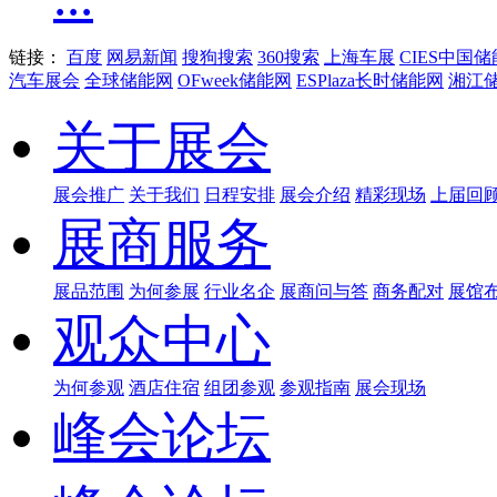
链接：
百度
网易新闻
搜狗搜索
360搜索
上海车展
CIES中国
汽车展会
全球储能网
OFweek储能网
ESPlaza长时储能网
湘江
关于展会
展会推广
关于我们
日程安排
展会介绍
精彩现场
上届回
展商服务
展品范围
为何参展
行业名企
展商问与答
商务配对
展馆
观众中心
为何参观
酒店住宿
组团参观
参观指南
展会现场
峰会论坛