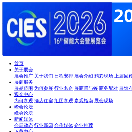
首页
关于展会
展会推广
关于我们
日程安排
展会介绍
精彩现场
上届回
展商服务
展品范围
为何参展
行业名企
展商问与答
商务配对
展馆
观众中心
为何参观
酒店住宿
组团参观
参观指南
展会现场
峰会论坛
峰会论坛
新闻媒体
会展动态
行业新闻
合作媒体
企业推荐
下载中心