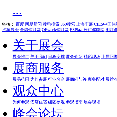
...
链接：
百度
网易新闻
搜狗搜索
360搜索
上海车展
CIES中国
汽车展会
全球储能网
OFweek储能网
ESPlaza长时储能网
湘江
关于展会
展会推广
关于我们
日程安排
展会介绍
精彩现场
上届回
展商服务
展品范围
为何参展
行业名企
展商问与答
商务配对
展馆
观众中心
为何参观
酒店住宿
组团参观
参观指南
展会现场
峰会论坛