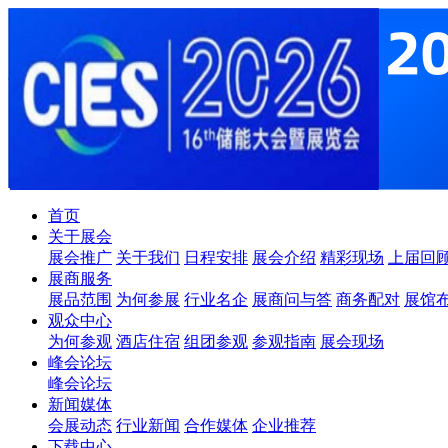
首页
关于展会
展会推广
关于我们
日程安排
展会介绍
精彩现场
上届回
展商服务
展品范围
为何参展
行业名企
展商问与答
商务配对
展馆
观众中心
为何参观
酒店住宿
组团参观
参观指南
展会现场
峰会论坛
峰会论坛
新闻媒体
会展动态
行业新闻
合作媒体
企业推荐
下载中心