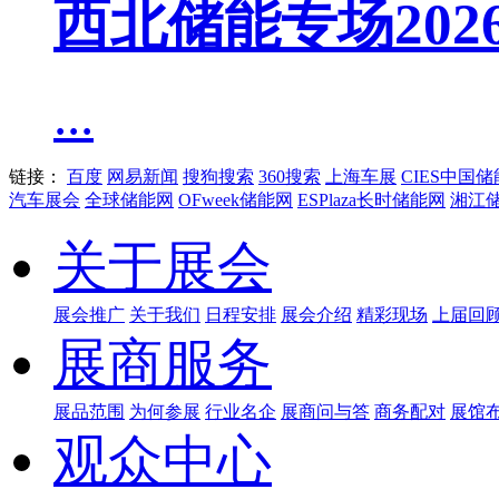
西北储能专场20
...
链接：
百度
网易新闻
搜狗搜索
360搜索
上海车展
CIES中国
汽车展会
全球储能网
OFweek储能网
ESPlaza长时储能网
湘江
关于展会
展会推广
关于我们
日程安排
展会介绍
精彩现场
上届回
展商服务
展品范围
为何参展
行业名企
展商问与答
商务配对
展馆
观众中心