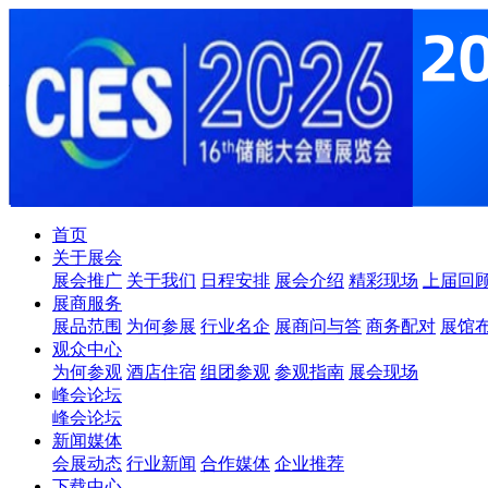
首页
关于展会
展会推广
关于我们
日程安排
展会介绍
精彩现场
上届回
展商服务
展品范围
为何参展
行业名企
展商问与答
商务配对
展馆
观众中心
为何参观
酒店住宿
组团参观
参观指南
展会现场
峰会论坛
峰会论坛
新闻媒体
会展动态
行业新闻
合作媒体
企业推荐
下载中心